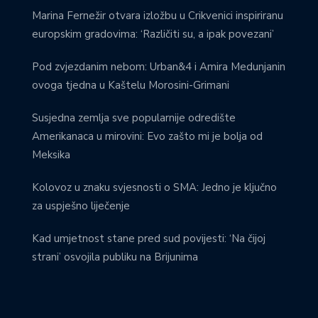
Marina Fernežir otvara izložbu u Crikvenici inspiriranu
europskim gradovima: ‘Različiti su, a ipak povezani’
Pod zvjezdanim nebom: Urban&4 i Amira Medunjanin
ovoga tjedna u Kaštelu Morosini-Grimani
Susjedna zemlja sve popularnije odredište
Amerikanaca u mirovini: Evo zašto mi je bolja od
Meksika
Kolovoz u znaku svjesnosti o SMA: Jedno je ključno
za uspješno liječenje
Kad umjetnost stane pred sud povijesti: ‘Na čijoj
strani’ osvojila publiku na Brijunima