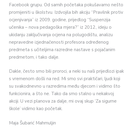
Facebook grupu. Od samih početaka pokušavamo nešto
promijeniti u školstvu. Izdvojila bih akciju “Pravilnik protiv
ocjenjivanja” iz 2009. godine, prijedlog “Suspenzija
učenika – nova pedagoška mjera?” iz 2012., ideju o
ukidanju zaključivanja ocjena na polugodištu, analizu
nepravedne izjednačenosti profesora određenog
predmeta s učiteljima razredne nastave s pojačanim
predmetom, i tako dalje.
Dakle, često smo bili proroci, a neki su naši prijedlozi ipak
s vremenom došli na red. Mi smo svi praktičari, ljudi koji
su svakodnevno u razredima među djecom i vidimo što
funkcionira, a što ne. Tako da smo stalno u nekakvoj
akciji. U vezi planova za dalje, mi ovaj skup ‘Za sigurne
škole’ vidimo kao početak.
Maja Šubarić Mahmuljin