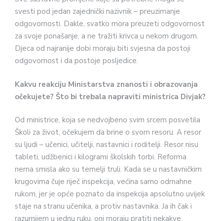
svesti pod jedan zajednički nazivnik – preuzimanje
odgovornosti. Dakle, svatko mora preuzeti odgovornost
za svoje ponašanje, a ne tražiti krivca u nekom drugom.
Djeca od najranije dobi moraju biti svjesna da postoji
odgovornost i da postoje posljedice.
Kakvu reakciju Ministarstva znanosti i obrazovanja
očekujete? Što bi trebala napraviti ministrica Divjak?
Od ministrice, koja se nedvojbeno svim srcem posvetila
Školi za život, očekujem da brine o svom resoru. A resor
su ljudi – učenici, učitelji, nastavnici i roditelji. Resor nisu
tableti, udžbenici i kilogrami školskih torbi. Reforma
nema smisla ako su temelji truli. Kada se u nastavničkim
krugovima čuje riječ inspekcija, većina samo odmahne
rukom, jer je opće poznato da inspekcija apsolutno uvijek
staje na stranu učenika, a protiv nastavnika. Ja ih čak i
razumijem u jednu ruku, oni moraju pratiti nekakve