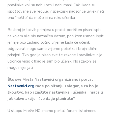
pravilnike koji su nebulozni i nehumani. Čak i kada su
ispoštovane sve regule, inspekcijski nadzor će uvijek naći
ono “nešto” da može ići na ruku učeniku.
Bezbroj je takvih primjera u praksi: poništen pisani ispit
na kojem nije bio naznačen datum, poništen usmeni ispit
jer nije bilo zadano točno vrijeme kada će učenik
odgovarati nego samo vrijeme početka i brojni slični
primjeri. Tko god je pisao sve te zakone i pravilnike, nije
učionice vidio otkad je sam bio učenik. No i zakoni se
mogu mijenjati.
Što sve Mreža Nastavnici organizirano i portal
Nastavnici.org
rade po pitanju zalaganja za bolje
školstvo, kao i zaštite nastavnika i učenika. Imate li
još kakve akcije i što dalje planirate?
U sklopu Mreže NO imamo portal, forum i istoimenu