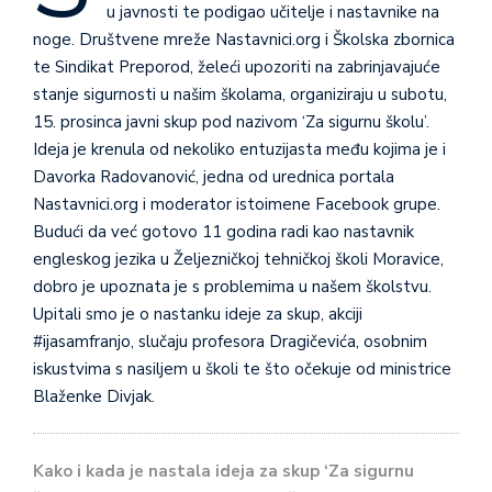
u javnosti te podigao učitelje i nastavnike na
noge. Društvene mreže Nastavnici.org i Školska zbornica
te Sindikat Preporod, želeći upozoriti na zabrinjavajuće
stanje sigurnosti u našim školama, organiziraju u subotu,
15. prosinca javni skup pod nazivom ‘Za sigurnu školu’.
Ideja je krenula od nekoliko entuzijasta među kojima je i
Davorka Radovanović, jedna od urednica portala
Nastavnici.org i moderator istoimene Facebook grupe.
Budući da već gotovo 11 godina radi kao nastavnik
engleskog jezika u Željezničkoj tehničkoj školi Moravice,
dobro je upoznata je s problemima u našem školstvu.
Upitali smo je o nastanku ideje za skup, akciji
#ijasamfranjo, slučaju profesora Dragičevića, osobnim
iskustvima s nasiljem u školi te što očekuje od ministrice
Blaženke Divjak.
Kako i kada je nastala ideja za skup ‘Za sigurnu