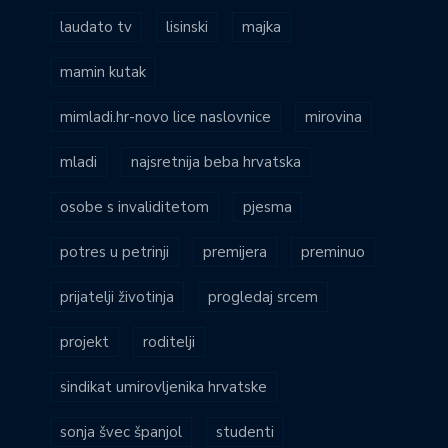
laudato tv
lisinski
majka
mamin kutak
mimladi.hr-novo lice naslovnice
mirovina
mladi
najsretnija beba hrvatska
osobe s invaliditetom
pjesma
potres u petrinji
premijera
preminuo
prijatelji životinja
progledaj srcem
projekt
roditelji
sindikat umirovljenika hrvatske
sonja švec španjol
studenti