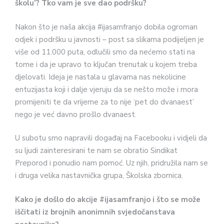
školu’? Tko vam je sve dao podršku?
Nakon što je naša akcija #ijasamfranjo dobila ogroman
odjek i podršku u javnosti – post sa slikama podijeljen je
više od 11.000 puta, odlučili smo da nećemo stati na
tome i da je upravo to ključan trenutak u kojem treba
djelovati. Ideja je nastala u glavama nas nekolicine
entuzijasta koji i dalje vjeruju da se nešto može i mora
promijeniti te da vrijeme za to nije ‘pet do dvanaest’
nego je već davno prošlo dvanaest.
U subotu smo napravili događaj na Facebooku i vidjeli da
su ljudi zainteresirani te nam se obratio Sindikat
Preporod i ponudio nam pomoć. Uz njih, pridružila nam se
i druga velika nastavnička grupa, Školska zbornica.
Kako je došlo do akcije #ijasamfranjo
i što se može
iščitati iz brojnih anonimnih svjedočanstava