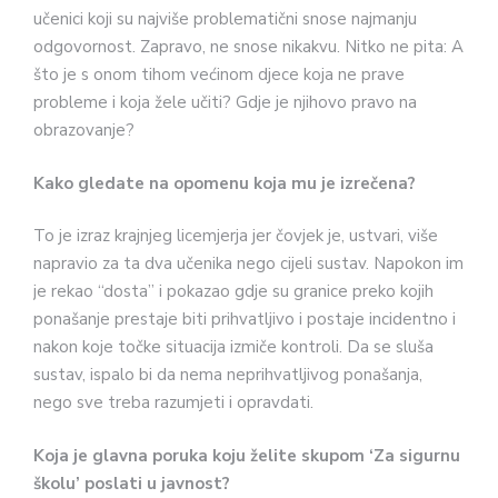
učenici koji su najviše problematični snose najmanju
odgovornost. Zapravo, ne snose nikakvu. Nitko ne pita: A
što je s onom tihom većinom djece koja ne prave
probleme i koja žele učiti? Gdje je njihovo pravo na
obrazovanje?
Kako gledate na opomenu koja mu je izrečena?
To je izraz krajnjeg licemjerja jer čovjek je, ustvari, više
napravio za ta dva učenika nego cijeli sustav. Napokon im
je rekao “dosta” i pokazao gdje su granice preko kojih
ponašanje prestaje biti prihvatljivo i postaje incidentno i
nakon koje točke situacija izmiče kontroli. Da se sluša
sustav, ispalo bi da nema neprihvatljivog ponašanja,
nego sve treba razumjeti i opravdati.
Koja je glavna poruka koju želite skupom ‘Za sigurnu
školu’ poslati u javnost?