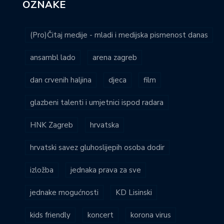
OZNAKE
(Pro)Čitaj medije - mladi i medijska pismenost danas
ansambl lado
arena zagreb
dan crvenih haljina
djeca
film
glazbeni talenti i umjetnici ispod radara
HNK Zagreb
hrvatska
hrvatski savez gluhoslijepih osoba dodir
izložba
jednaka prava za sve
jednake mogućnosti
KD Lisinski
kids friendly
koncert
korona virus