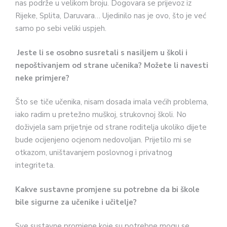
nas podrže u velikom broju. Dogovara se prijevoz iz
Rijeke, Splita, Daruvara… Ujedinilo nas je ovo, što je već
samo po sebi veliki uspjeh.
Jeste li se osobno susretali s nasiljem u školi i
nepoštivanjem od strane učenika? Možete li navesti
neke primjere?
Što se tiče učenika, nisam dosada imala većih problema,
iako radim u pretežno muškoj, strukovnoj školi. No
doživjela sam prijetnje od strane roditelja ukoliko dijete
bude ocijenjeno ocjenom nedovoljan. Prijetilo mi se
otkazom, uništavanjem poslovnog i privatnog
integriteta.
Kakve sustavne promjene su potrebne da bi škole
bile sigurne za učenike i učitelje?
Sve sustavne promjene koje su potrebne mogu se