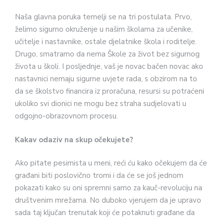
Naša glavna poruka temelji se na tri postulata. Prvo,
želimo sigurno okruženje u našim školama za učenike,
učitelje i nastavnike, ostale djelatnike škola i roditelje.
Drugo, smatramo da nema Škole za život bez sigurnog
života u školi. I posljednje, vaš je novac bačen novac ako
nastavnici nemaju sigurne uvjete rada, s obzirom na to
da se školstvo financira iz proračuna, resursi su potraćeni
ukoliko svi dionici ne mogu bez straha sudjelovati u
odgojno-obrazovnom procesu.
Kakav odaziv na skup očekujete?
Ako pitate pesimista u meni, reći ću kako očekujem da će
građani biti poslovično tromi i da će se još jednom
pokazati kako su oni spremni samo za kauč-revoluciju na
društvenim mrežama. No duboko vjerujem da je upravo
sada taj ključan trenutak koji će potaknuti građane da