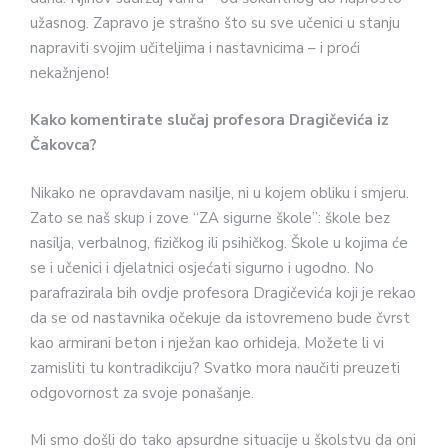
užasnog. Zapravo je strašno što su sve učenici u stanju
napraviti svojim učiteljima i nastavnicima – i proći
nekažnjeno!
Kako komentirate slučaj profesora Dragičevića iz
Čakovca?
Nikako ne opravdavam nasilje, ni u kojem obliku i smjeru.
Zato se naš skup i zove “ZA sigurne škole”: škole bez
nasilja, verbalnog, fizičkog ili psihičkog. Škole u kojima će
se i učenici i djelatnici osjećati sigurno i ugodno. No
parafrazirala bih ovdje profesora Dragičevića koji je rekao
da se od nastavnika očekuje da istovremeno bude čvrst
kao armirani beton i nježan kao orhideja. Možete li vi
zamisliti tu kontradikciju? Svatko mora naučiti preuzeti
odgovornost za svoje ponašanje.
Mi smo došli do tako apsurdne situacije u školstvu da oni