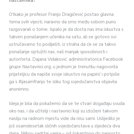
nastavnika?
Otkako je profesor Franjo Dragičević postao glavna
tema svih vijesti, naravno da smo među sobom puno
razgovarali o tome. Ispalo je da dosta nas ima iskustva s
takvim ponašanjem učenika na satu, ali se gotovo svi
ustručavamo to podijeliti, iz straha da će se za takvo
ponašanje optužiti nas, naš manjak sposobnosti i
autoriteta. Dajana Vidaković, administratorica Facebook
grupe Nastavnici.org, u jednom je trenutku nagovorila
prijateljicu da napiše svoje iskustvo na papirić i potpiše
ga s #ijasamfranjo te sliku tog svjedočanstva objavila
anonimno.
Ideja je bila da pokažemo da se te stvari događaju svuda
oko nas, i da učitelji i nastavnici koji su izloženi takvom
nasilju na radnom mjestu vide da nisu sami. Uslijedilo je
još osamdesetak sličnih svjedočanstava u sljedeća dva
dana. Njihov sadržaj varira – od šokantnog do naprosto