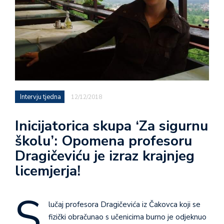
Intervju tjedna
12/12/2018
Inicijatorica skupa ‘Za sigurnu
školu’: Opomena profesoru
Dragičeviću je izraz krajnjeg
licemjerja!
S
lučaj profesora Dragičevića iz Čakovca koji se
fizički obračunao s učenicima burno je odjeknuo