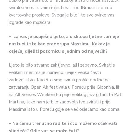
dobro prihvatila što u Hrvatskoj, a što u inozemstvu. A
svirali smo na raznim mjestima – od INmusica, pa do
kvartovske proslave. Svega je bilo i te sve svirke vas
izgrade kao muzičara.
– Iza vas je uspješno ljeto, a u sklopu ljetne turneje
nastupili ste kao predgrupa Massimu. Kakav je
osjećaj dijeliti pozornicu s jednim od najvećih?
Ljeto je bilo stvarno zahtjevno, ali i zabavno. Svirati s
velikim imenima je, naravno, uvijek velika čast i
zadovoljstvo. Kao što smo svirali prošle godine na
zatvaranju Open Air festivala u Poreču prije Gibonnia, ili
na All Senses Weekend-u prije velikog jazz gitarista Pat
Martina, tako nam je bilo zadovoljstvo svirati i prije
Massima isto u Poreču gdje se već osjećamo kao doma.
– Na čemu trenutno radite i što možemo očekivati
sljedeće? Gdje vas se može čuti?