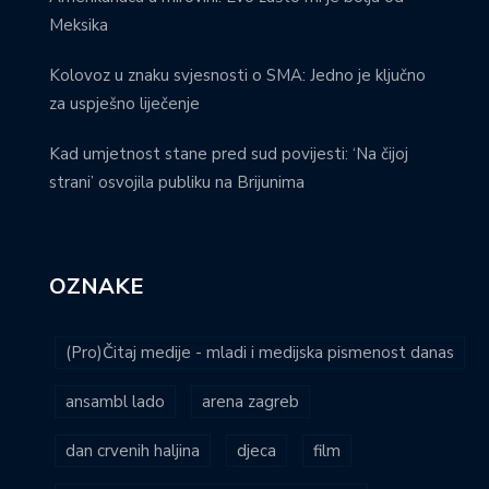
Meksika
Kolovoz u znaku svjesnosti o SMA: Jedno je ključno
za uspješno liječenje
Kad umjetnost stane pred sud povijesti: ‘Na čijoj
strani’ osvojila publiku na Brijunima
OZNAKE
(Pro)Čitaj medije - mladi i medijska pismenost danas
ansambl lado
arena zagreb
dan crvenih haljina
djeca
film