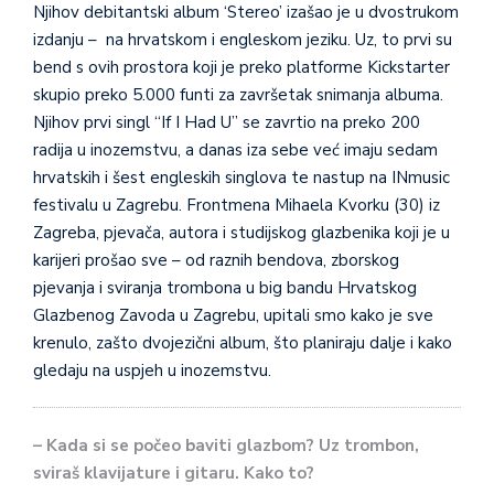
Njihov debitantski album ‘Stereo’ izašao je u dvostrukom
izdanju – na hrvatskom i engleskom jeziku. Uz, to prvi su
bend s ovih prostora koji je preko platforme Kickstarter
skupio preko 5.000 funti za završetak snimanja albuma.
Njihov prvi singl “If I Had U” se zavrtio na preko 200
radija u inozemstvu, a danas iza sebe već imaju sedam
hrvatskih i šest engleskih singlova te nastup na INmusic
festivalu u Zagrebu. Frontmena Mihaela Kvorku (30) iz
Zagreba, pjevača, autora i studijskog glazbenika koji je u
karijeri prošao sve – od raznih bendova, zborskog
pjevanja i sviranja trombona u big bandu Hrvatskog
Glazbenog Zavoda u Zagrebu, upitali smo kako je sve
krenulo, zašto dvojezični album, što planiraju dalje i kako
gledaju na uspjeh u inozemstvu.
– Kada si se počeo baviti glazbom? Uz trombon,
sviraš klavijature i gitaru. Kako to?