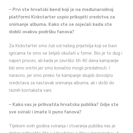
– Prvi ste hrvatski bend koji je na međunarodnoj
platformi Kickstarter uspio prikupiti sredstva za
snimanje albuma. Kako ste se osjećali kada ste
dobili ovakvu podršku fanova?
Za Kickstarter smo čuli od našeg prijatelja koji se bavi
igricama te smo se željeli okušati u tome. Bio je to dug i
napet proces, ali kada je završilo tih 40 dana kampanje
bili smo sretni jer smo konačno mogli predahnuti. I
naravno, jer smo preko te kampanje skupili dovoljno
sredstava za nastavak snimanja albuma, ali i došli do
raznih kontakata vani.
– Kako vas je prihvatila hrvatska publika? Gdje ste
sve svirali i imate li puno fanova?
Tijekom ovih godina sviranja i stvaranja publika nas je