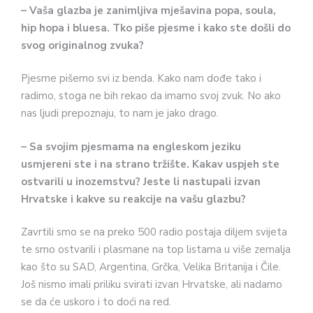
– Vaša glazba je zanimljiva mješavina popa, soula,
hip hopa i bluesa. Tko piše pjesme i kako ste došli do
svog originalnog zvuka?
Pjesme pišemo svi iz benda. Kako nam dođe tako i
radimo, stoga ne bih rekao da imamo svoj zvuk. No ako
nas ljudi prepoznaju, to nam je jako drago.
– Sa svojim pjesmama na engleskom jeziku
usmjereni ste i na strano tržište. Kakav uspjeh ste
ostvarili u inozemstvu? Jeste li nastupali izvan
Hrvatske i kakve su reakcije na vašu glazbu?
Zavrtili smo se na preko 500 radio postaja diljem svijeta
te smo ostvarili i plasmane na top listama u više zemalja
kao što su SAD, Argentina, Grčka, Velika Britanija i Čile.
Još nismo imali priliku svirati izvan Hrvatske, ali nadamo
se da će uskoro i to doći na red.