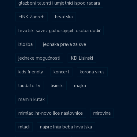
glazbeni talenti i umjetnici ispod radara
HNK Zagreb
hrvatska
hrvatski savez gluhoslijepih osoba dodir
izložba
jednaka prava za sve
jednake mogućnosti
KD Lisinski
kids friendly
koncert
korona virus
laudato tv
lisinski
majka
mamin kutak
mimladi.hr-novo lice naslovnice
mirovina
mladi
najsretnija beba hrvatska