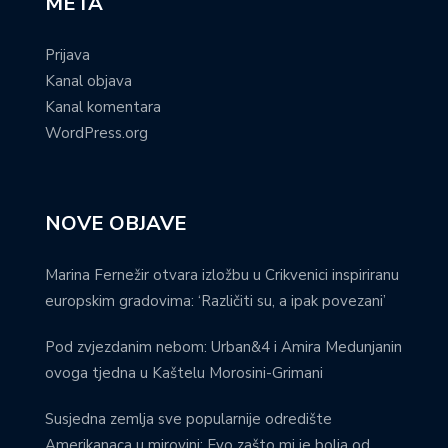
META
Prijava
Kanal objava
Kanal komentara
WordPress.org
NOVE OBJAVE
Marina Fernežir otvara izložbu u Crikvenici inspiriranu
europskim gradovima: ‘Različiti su, a ipak povezani’
Pod zvjezdanim nebom: Urban&4 i Amira Medunjanin
ovoga tjedna u Kaštelu Morosini-Grimani
Susjedna zemlja sve popularnije odredište
Amerikanaca u mirovini: Evo zašto mi je bolja od