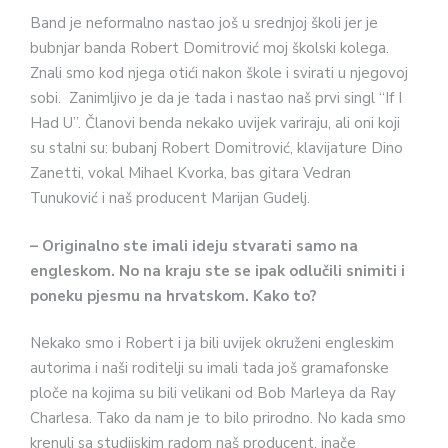
Band je neformalno nastao još u srednjoj školi jer je
bubnjar banda Robert Domitrović moj školski kolega.
Znali smo kod njega otići nakon škole i svirati u njegovoj
sobi. Zanimljivo je da je tada i nastao naš prvi singl “If I
Had U”. Članovi benda nekako uvijek variraju, ali oni koji
su stalni su: bubanj Robert Domitrović, klavijature Dino
Zanetti, vokal Mihael Kvorka, bas gitara Vedran
Tunuković i naš producent Marijan Gudelj.
– Originalno ste imali ideju stvarati samo na
engleskom. No na kraju ste se ipak odlučili snimiti i
poneku pjesmu na hrvatskom. Kako to?
Nekako smo i Robert i ja bili uvijek okruženi engleskim
autorima i naši roditelji su imali tada još gramafonske
ploče na kojima su bili velikani od Bob Marleya da Ray
Charlesa. Tako da nam je to bilo prirodno. No kada smo
krenuli sa studijskim radom naš producent, inače