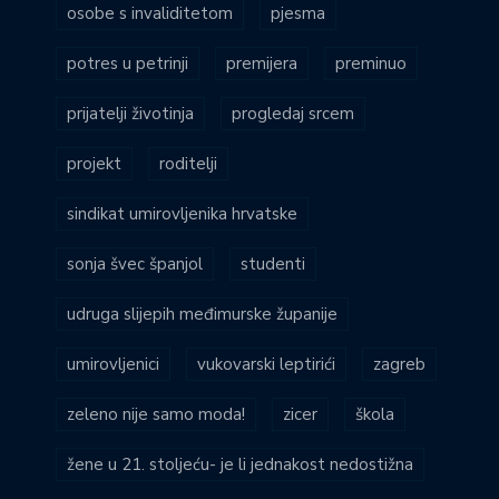
osobe s invaliditetom
pjesma
potres u petrinji
premijera
preminuo
prijatelji životinja
progledaj srcem
projekt
roditelji
sindikat umirovljenika hrvatske
sonja švec španjol
studenti
udruga slijepih međimurske županije
umirovljenici
vukovarski leptirići
zagreb
zeleno nije samo moda!
zicer
škola
žene u 21. stoljeću- je li jednakost nedostižna