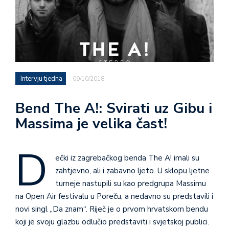
Intervju tjedna
09/10/2018
Bend The A!: Svirati uz Gibu i
Massima je velika čast!
D
ečki iz zagrebačkog benda The A! imali su
zahtjevno, ali i zabavno ljeto. U sklopu ljetne
turneje nastupili su kao predgrupa Massimu
na Open Air festivalu u Poreču, a nedavno su predstavili i
novi singl „Da znam“. Riječ je o prvom hrvatskom bendu
koji je svoju glazbu odlučio predstaviti i svjetskoj publici.