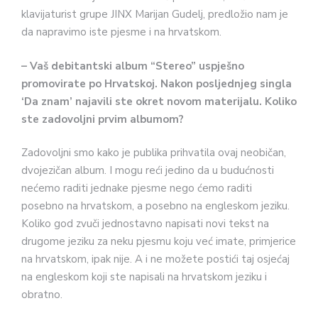
klavijaturist grupe JINX Marijan Gudelj, predložio nam je
da napravimo iste pjesme i na hrvatskom.
– Vaš debitantski album “Stereo” uspješno
promovirate po Hrvatskoj. Nakon posljednjeg singla
‘Da znam’ najavili ste okret novom materijalu. Koliko
ste zadovoljni prvim albumom?
Zadovoljni smo kako je publika prihvatila ovaj neobičan,
dvojezičan album. I mogu reći jedino da u budućnosti
nećemo raditi jednake pjesme nego ćemo raditi
posebno na hrvatskom, a posebno na engleskom jeziku.
Koliko god zvuči jednostavno napisati novi tekst na
drugome jeziku za neku pjesmu koju već imate, primjerice
na hrvatskom, ipak nije. A i ne možete postići taj osjećaj
na engleskom koji ste napisali na hrvatskom jeziku i
obratno.