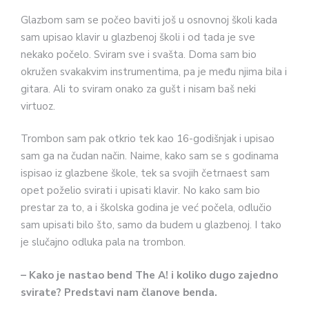
Glazbom sam se počeo baviti još u osnovnoj školi kada
sam upisao klavir u glazbenoj školi i od tada je sve
nekako počelo. Sviram sve i svašta. Doma sam bio
okružen svakakvim instrumentima, pa je među njima bila i
gitara. Ali to sviram onako za gušt i nisam baš neki
virtuoz.
Trombon sam pak otkrio tek kao 16-godišnjak i upisao
sam ga na čudan način. Naime, kako sam se s godinama
ispisao iz glazbene škole, tek sa svojih četrnaest sam
opet poželio svirati i upisati klavir. No kako sam bio
prestar za to, a i školska godina je već počela, odlučio
sam upisati bilo što, samo da budem u glazbenoj. I tako
je slučajno odluka pala na trombon.
– Kako je nastao bend The A! i koliko dugo zajedno
svirate?
Predstavi nam članove benda.