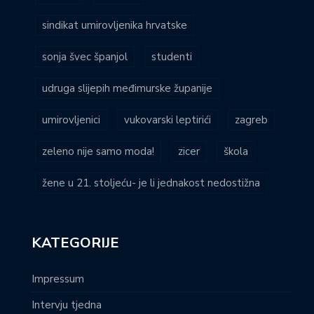
sindikat umirovljenika hrvatske
sonja švec španjol
studenti
udruga slijepih međimurske županije
umirovljenici
vukovarski leptirići
zagreb
zeleno nije samo moda!
zicer
škola
žene u 21. stoljeću- je li jednakost nedostižna
KATEGORIJE
Impressum
Intervju tjedna