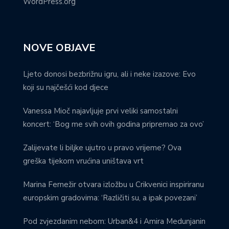
WordPress.org
NOVE OBJAVE
Ljeto donosi bezbrižnu igru, ali i neke izazove: Evo
koji su najčešći kod djece
Vanessa Mioč najavljuje prvi veliki samostalni
koncert: ‘Bog me svih ovih godina pripremao za ovo’
Zalijevate li biljke ujutro u pravo vrijeme? Ova
greška tijekom vrućina uništava vrt
Marina Fernežir otvara izložbu u Crikvenici inspiriranu
europskim gradovima: ‘Različiti su, a ipak povezani’
Pod zvjezdanim nebom: Urban&4 i Amira Medunjanin