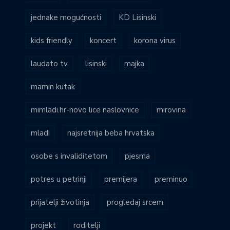
jednake mogućnosti
KD Lisinski
kids friendly
koncert
korona virus
laudato tv
lisinski
majka
mamin kutak
mimladi.hr-novo lice naslovnice
mirovina
mladi
najsretnija beba hrvatska
osobe s invaliditetom
pjesma
potres u petrinji
premijera
preminuo
prijatelji životinja
progledaj srcem
projekt
roditelji