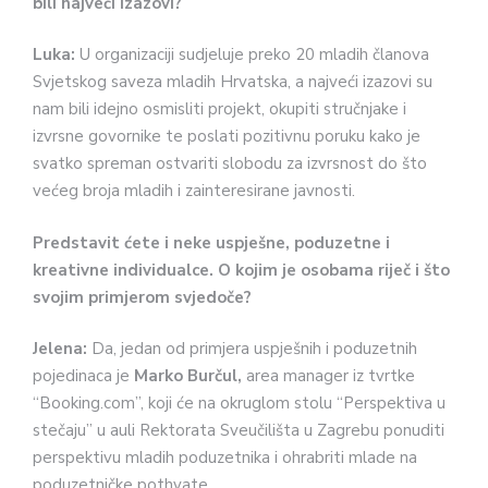
bili najveći izazovi?
Luka:
U organizaciji sudjeluje preko 20 mladih članova
Svjetskog saveza mladih Hrvatska, a najveći izazovi su
nam bili idejno osmisliti projekt, okupiti stručnjake i
izvrsne govornike te poslati pozitivnu poruku kako je
svatko spreman ostvariti slobodu za izvrsnost do što
većeg broja mladih i zainteresirane javnosti.
Predstavit ćete i neke uspješne, poduzetne i
kreativne individualce. O kojim je osobama riječ i što
svojim primjerom svjedoče?
Jelena:
Da, jedan od primjera uspješnih i poduzetnih
pojedinaca je
Marko Burčul,
area manager iz tvrtke
“Booking.com”, koji će na okruglom stolu “Perspektiva u
stečaju” u auli Rektorata Sveučilišta u Zagrebu ponuditi
perspektivu mladih poduzetnika i ohrabriti mlade na
poduzetničke pothvate.