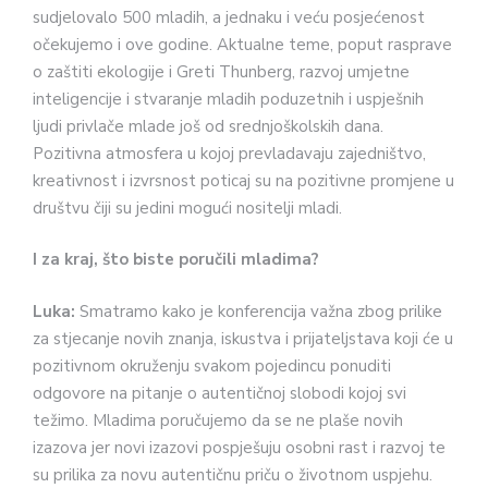
sudjelovalo 500 mladih, a jednaku i veću posjećenost
očekujemo i ove godine. Aktualne teme, poput rasprave
o zaštiti ekologije i Greti Thunberg, razvoj umjetne
inteligencije i stvaranje mladih poduzetnih i uspješnih
ljudi privlače mlade još od srednjoškolskih dana.
Pozitivna atmosfera u kojoj prevladavaju zajedništvo,
kreativnost i izvrsnost poticaj su na pozitivne promjene u
društvu čiji su jedini mogući nositelji mladi.
I za kraj, što biste poručili mladima?
Luka:
Smatramo kako je konferencija važna zbog prilike
za stjecanje novih znanja, iskustva i prijateljstava koji će u
pozitivnom okruženju svakom pojedincu ponuditi
odgovore na pitanje o autentičnoj slobodi kojoj svi
težimo. Mladima poručujemo da se ne plaše novih
izazova jer novi izazovi pospješuju osobni rast i razvoj te
su prilika za novu autentičnu priču o životnom uspjehu.