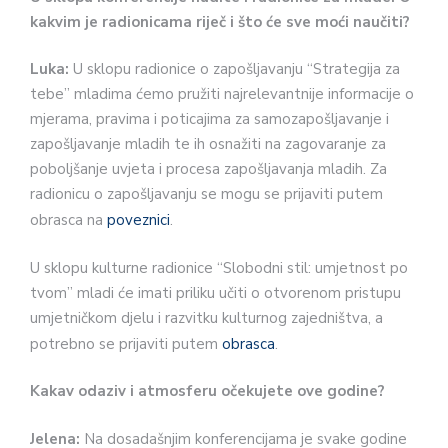
kakvim je radionicama riječ i što će sve moći naučiti?
Luka:
U sklopu radionice o zapošljavanju “Strategija za
tebe” mladima ćemo pružiti najrelevantnije informacije o
mjerama, pravima i poticajima za samozapošljavanje i
zapošljavanje mladih te ih osnažiti na zagovaranje za
poboljšanje uvjeta i procesa zapošljavanja mladih. Za
radionicu o zapošljavanju se mogu se prijaviti putem
obrasca na
poveznici
.
U sklopu kulturne radionice “Slobodni stil: umjetnost po
tvom” mladi će imati priliku učiti o otvorenom pristupu
umjetničkom djelu i razvitku kulturnog zajedništva, a
potrebno se prijaviti putem
obrasca
.
Kakav odaziv i atmosferu očekujete ove godine?
Jelena:
Na dosadašnjim konferencijama je svake godine