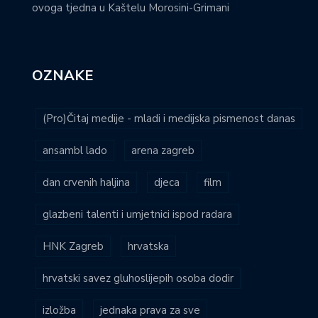
ovoga tjedna u Kaštelu Morosini-Grimani
OZNAKE
(Pro)Čitaj medije - mladi i medijska pismenost danas
ansambl lado
arena zagreb
dan crvenih haljina
djeca
film
glazbeni talenti i umjetnici ispod radara
HNK Zagreb
hrvatska
hrvatski savez gluhoslijepih osoba dodir
izložba
jednaka prava za sve