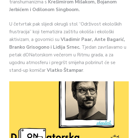
transhumanizma s
Krešimirom Mišakom, Bojanom
Jerbićem i Odilonom Singboom.
U četvrtak pak slijedi okrugli stol “Održivost ekoloških
frustracija” koji tematizira zaštitu okoliša i ekološki
aktivizam, a govornici su
Vladimir Paar, Ante Bagarić,
Branko Grisogono i Lidija Srnec.
Tjedan završavamo u
petak dONatorskom večerom u Ritmu grada, a za
ugodnu atmosferu i pregršt smijeha pobrinut će se
stand-up komičar
Vlatko Štampar
.