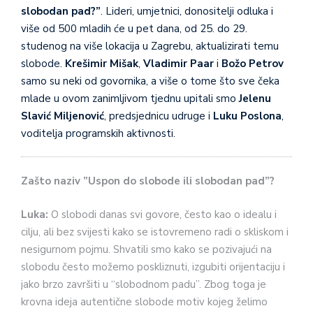
slobodan pad?”
. Lideri, umjetnici, donositelji odluka i
više od 500 mladih će u pet dana, od 25. do 29.
studenog na više lokacija u Zagrebu, aktualizirati temu
slobode.
Krešimir Mišak
,
Vladimir Paar
i
Božo Petrov
samo su neki od govornika, a više o tome što sve čeka
mlade u ovom zanimljivom tjednu upitali smo
Jelenu
Slavić Miljenović
, predsjednicu udruge i
Luku Poslona
,
voditelja programskih aktivnosti.
Zašto naziv ”Uspon do slobode ili slobodan pad”?
Luka:
O slobodi danas svi govore, često kao o idealu i
cilju, ali bez svijesti kako se istovremeno radi o skliskom i
nesigurnom pojmu. Shvatili smo kako se pozivajući na
slobodu često možemo poskliznuti, izgubiti orijentaciju i
jako brzo završiti u “slobodnom padu”. Zbog toga je
krovna ideja autentične slobode motiv kojeg želimo