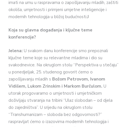
imati na umu u raspravama o zapošljavanju mladih, zaštiti
okoliša, umjetnosti i primjeni umjetne inteligencije i
modernih tehnologija u bližoj budućnosti.
J
Koja su glavna događanja i ključne teme
konferencije?
Jelena:
U svakom danu konferencije smo prepoznali
ključne teme koje su relevantne mladima i dio su
svakodnevice. Na okruglom stolu “Perspektiva u stečaju”
u ponedjeljak, 25. studenog govorit ćemo o
zapošljavanju mladih s
Božom Petrovom, Ivanom
Vidišem, Lukom Zrinskim i Markom Burčulom.
U
utorak progovaramo o umjetnosti i umjetničkom
doživljaju stvaranja na tribini “Ulaz slobodan – od djela
do zajedništva”.
U srijedu na okruglom stolu
“Transhumanizam – sloboda bez odgovornosti?”
raspravljat ćemo o izazovima modernih tehnologija i