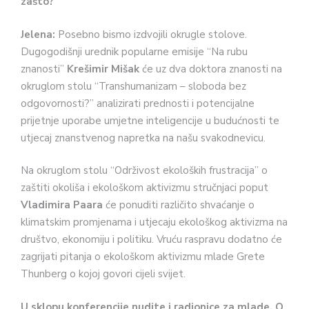
zašto?
Jelena:
Posebno bismo izdvojili okrugle stolove.
Dugogodišnji urednik popularne emisije “Na rubu
znanosti”
Krešimir Mišak
će uz dva doktora znanosti na
okruglom stolu “Transhumanizam – sloboda bez
odgovornosti?” analizirati prednosti i potencijalne
prijetnje uporabe umjetne inteligencije u budućnosti te
utjecaj znanstvenog napretka na našu svakodnevicu.
Na okruglom stolu “Održivost ekoloških frustracija” o
zaštiti okoliša i ekološkom aktivizmu stručnjaci poput
Vladimira Paara
će ponuditi različito shvaćanje o
klimatskim promjenama i utjecaju ekološkog aktivizma na
društvo, ekonomiju i politiku. Vruću raspravu dodatno će
zagrijati pitanja o ekološkom aktivizmu mlade Grete
Thunberg o kojoj govori cijeli svijet.
U sklopu konferencije nudite i radionice za mlade. O