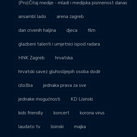
(Pro)Čitaj medije - mladi i medijska pismenost danas
ansambl lado
arena zagreb
dan crvenih haljina
djeca
film
glazbeni talenti i umjetnici ispod radara
HNK Zagreb
hrvatska
hrvatski savez gluhoslijepih osoba dodir
izložba
jednaka prava za sve
jednake mogućnosti
KD Lisinski
kids friendly
koncert
korona virus
laudato tv
lisinski
majka