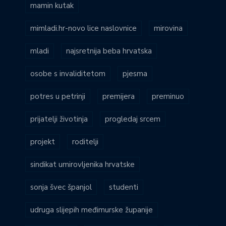
mamin kutak
mimladi.hr-novo lice naslovnice
mirovina
mladi
najsretnija beba hrvatska
osobe s invaliditetom
pjesma
potres u petrinji
premijera
preminuo
prijatelji životinja
progledaj srcem
projekt
roditelji
sindikat umirovljenika hrvatske
sonja švec španjol
studenti
udruga slijepih međimurske županije