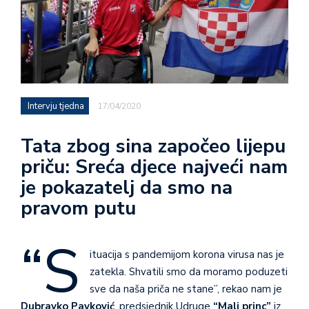
Intervju tjedna
17/04/2020
Tata zbog sina započeo lijepu
priču: Sreća djece najveći nam
je pokazatelj da smo na
pravom putu
“S
ituacija s pandemijom korona virusa nas je
zatekla. Shvatili smo da moramo poduzeti
sve da naša priča ne stane”, rekao nam je
Dubravko Pavković
, predsjednik Udruge
“Mali princ”
iz