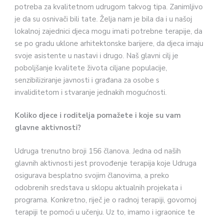
potreba za kvalitetnom udrugom takvog tipa. Zanimljivo
je da su osnivači bili tate. Želja nam je bila da i u našoj
lokalnoj zajednici djeca mogu imati potrebne terapije, da
se po gradu uklone arhitektonske barijere, da djeca imaju
svoje asistente u nastavi i drugo. Naš glavni cilj je
poboljšanje kvalitete života ciljane populacije,
senzibiliziranje javnosti i građana za osobe s
invaliditetom i stvaranje jednakih mogućnosti.
Koliko djece i roditelja pomažete i koje su vam
glavne aktivnosti?
Udruga trenutno broji 156 članova. Jedna od naših
glavnih aktivnosti jest provođenje terapija koje Udruga
osigurava besplatno svojim članovima, a preko
odobrenih sredstava u sklopu aktualnih projekata i
programa. Konkretno, riječ je o radnoj terapiji, govornoj
terapiji te pomoći u učenju. Uz to, imamo i igraonice te