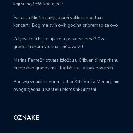
koji su najčešći kod djece
Vanessa Mioč najavljuje prvi veliki samostalni
koncert: ‘Bog me svih ovih godina pripremao za ovo’
Zalijevate li biljke ujutro u pravo vrijeme? Ova
greška tijekom vrućina uništava vrt
Marina Fernežir otvara izložbu u Crikvenici inspiriranu
europskim gradovima: ‘Različiti su, a ipak povezani’
Pod zvjezdanim nebom: Urban&4 i Amira Medunjanin
ovoga tjedna u Kaštelu Morosini-Grimani
OZNAKE