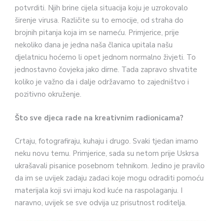
potvrditi. Njih brine cijela situacija koju je uzrokovalo
širenje virusa. Različite su to emocije, od straha do
brojnih pitanja koja im se nameću. Primjerice, prije
nekoliko dana je jedna naša članica upitala našu
djelatnicu hoćemo li opet jednom normalno živjeti. To
jednostavno čovjeka jako dirne. Tada zapravo shvatite
koliko je važno da i dalje održavamo to zajedništvo i
pozitivno okruženje.
Što sve djeca rade na kreativnim radionicama?
Crtaju, fotografiraju, kuhaju i drugo. Svaki tjedan imamo
neku novu temu. Primjerice, sada su netom prije Uskrsa
ukrašavali pisanice posebnom tehnikom. Jedino je pravilo
da im se uvijek zadaju zadaci koje mogu odraditi pomoću
materijala koji svi imaju kod kuće na raspolaganju. I
naravno, uvijek se sve odvija uz prisutnost roditelja.