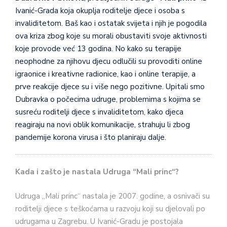
Ivanić-Grada koja okuplja roditelje djece i osoba s
invaliditetom. Baš kao i ostatak svijeta i njih je pogodila
ova kriza zbog koje su morali obustaviti svoje aktivnosti
koje provode već 13 godina. No kako su terapije
neophodne za njihovu djecu odlučili su provoditi online
igraonice i kreativne radionice, kao i online terapije, a
prve reakcije djece su i više nego pozitivne. Upitali smo
Dubravka o počecima udruge, problemima s kojima se
susreću roditelji djece s invaliditetom, kako djeca
reagiraju na novi oblik komunikacije, strahuju li zbog
pandemije korona virusa i što planiraju dalje.
Kada i zašto je nastala Udruga “Mali princ“?
Udruga „Mali princ“ nastala je 2007. godine, a osnivači su
roditelji djece s teškoćama u razvoju koji su djelovali po
udrugama u Zagrebu. U Ivanić-Gradu je postojala