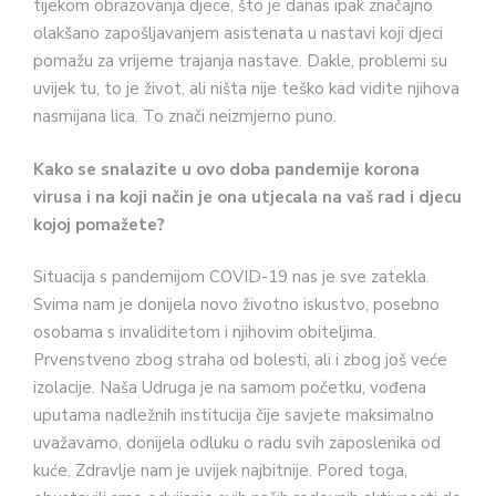
tijekom obrazovanja djece, što je danas ipak značajno
olakšano zapošljavanjem asistenata u nastavi koji djeci
pomažu za vrijeme trajanja nastave. Dakle, problemi su
uvijek tu, to je život, ali ništa nije teško kad vidite njihova
nasmijana lica. To znači neizmjerno puno.
Kako se snalazite u ovo doba pandemije korona
virusa i na koji način je ona utjecala na vaš rad i djecu
kojoj pomažete?
Situacija s pandemijom COVID-19 nas je sve zatekla.
Svima nam je donijela novo životno iskustvo, posebno
osobama s invaliditetom i njihovim obiteljima.
Prvenstveno zbog straha od bolesti, ali i zbog još veće
izolacije. Naša Udruga je na samom početku, vođena
uputama nadležnih institucija čije savjete maksimalno
uvažavamo, donijela odluku o radu svih zaposlenika od
kuće. Zdravlje nam je uvijek najbitnije. Pored toga,