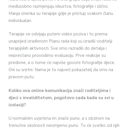
međusobno razmjenjuju iskustva, fotografije i slično.
Manja iznimka su terapije gdje je pristup svakom članu
individualan.
Terapije se odvijaju putem video poziva i to prema
unaprijed izrađenom Planu rada koji su izradili voditelji
terapijskih aktivnosti. Sve smo razradili do detalja i
neprestano provodimo evaluaciju. Prve reakcije su
predivne, a o tome će najviše govore fotografije djece.
Oni su sretni. Nama je to najveći pokazatelj da smo na
pravom putu.
Koliko ova online komunikacija znači roditeljima i
djeci s invaliditetom, pogotovo sada kada su svi u
izolaciji?
U normalnim uvjetima im znače puno, a s obzirom na
trenutne okolnosti neizmjerno puno. To će svatko od njih