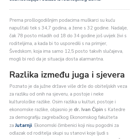
Prema prošlogodišnjim podacima muškarci su kuću
napuštali tek s 34,7 godina, a žene s 32 godine. Nadalje,
čak 78 posto mladih od 18 do 34 godine još uvijek živi s
roditeljima, a kada bi to usporedili s na primjer,
Švedskom, koja ima samo 12,5 posto takvih slučajeva,
mogli bi reći da je situacija dosta alarmantna.
Razlika između juga i sjevera
Poznato je da južne države više drže do obiteljskih veza
za razliku od onih na sjeveru, a postoje i neke
kulturološke razlike. Osim razlika u kulturi, postoje i
ekonomske razlike, objasnio je
dr. Ivan Čipin
s Katedre
za demografiju zagrebačkog Ekonomskog fakulteta
za
Jutarnji
. Ekonomski čimbenici koji nisu pogodni za
odlazak od roditelja skupi su stanovi koje ljudi s