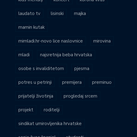
laudato tv
lisinski
majka
mamin kutak
mimladi.hr-novo lice naslovnice
mirovina
mladi
najsretnija beba hrvatska
osobe s invaliditetom
pjesma
potres u petrinji
premijera
preminuo
prijatelji životinja
progledaj srcem
projekt
roditelji
sindikat umirovljenika hrvatske