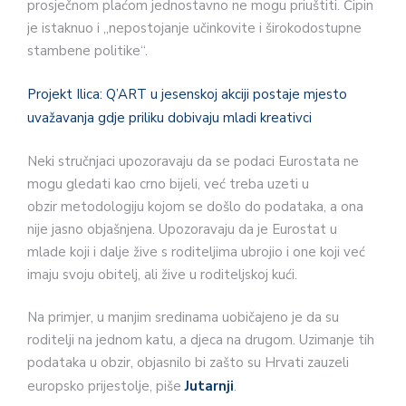
prosječnom plaćom jednostavno ne mogu priuštiti. Čipin
je istaknuo i „nepostojanje učinkovite i širokodostupne
stambene politike“.
Projekt Ilica: Q’ART u jesenskoj akciji postaje mjesto
uvažavanja gdje priliku dobivaju mladi kreativci
Neki stručnjaci upozoravaju da se podaci Eurostata ne
mogu gledati kao crno bijeli, već treba uzeti u
obzir metodologiju kojom se došlo do podataka, a ona
nije jasno objašnjena. Upozoravaju da je Eurostat u
mlade koji i dalje žive s roditeljima ubrojio i one koji već
imaju svoju obitelj, ali žive u roditeljskoj kući.
Na primjer, u manjim sredinama uobičajeno je da su
roditelji na jednom katu, a djeca na drugom. Uzimanje tih
podataka u obzir, objasnilo bi zašto su Hrvati zauzeli
europsko prijestolje, piše
Jutarnji
.