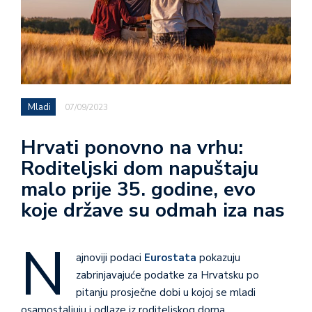
Mladi
07/09/2023
Hrvati ponovno na vrhu:
Roditeljski dom napuštaju
malo prije 35. godine, evo
koje države su odmah iza nas
N
ajnoviji podaci
Eurostata
pokazuju
zabrinjavajuće podatke za Hrvatsku po
pitanju prosječne dobi u kojoj se mladi
osamostaljuju i odlaze iz roditeljskog doma.