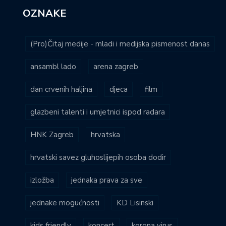
OZNAKE
(Pro)Čitaj medije - mladi i medijska pismenost danas
ansambl lado
arena zagreb
dan crvenih haljina
djeca
film
glazbeni talenti i umjetnici ispod radara
HNK Zagreb
hrvatska
hrvatski savez gluhoslijepih osoba dodir
izložba
jednaka prava za sve
jednake mogućnosti
KD Lisinski
kids friendly
koncert
korona virus