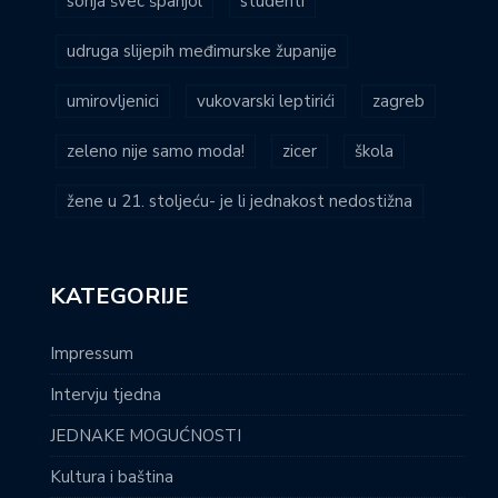
sonja švec španjol
studenti
udruga slijepih međimurske županije
umirovljenici
vukovarski leptirići
zagreb
zeleno nije samo moda!
zicer
škola
žene u 21. stoljeću- je li jednakost nedostižna
KATEGORIJE
Impressum
Intervju tjedna
JEDNAKE MOGUĆNOSTI
Kultura i baština