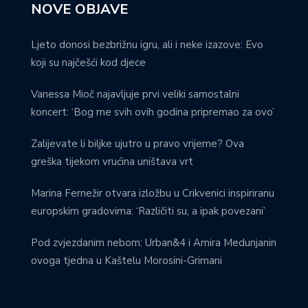
NOVE OBJAVE
Ljeto donosi bezbrižnu igru, ali i neke izazove: Evo
koji su najčešći kod djece
Vanessa Mioč najavljuje prvi veliki samostalni
koncert: ‘Bog me svih ovih godina pripremao za ovo’
Zalijevate li biljke ujutro u pravo vrijeme? Ova
greška tijekom vrućina uništava vrt
Marina Fernežir otvara izložbu u Crikvenici inspiriranu
europskim gradovima: ‘Različiti su, a ipak povezani’
Pod zvjezdanim nebom: Urban&4 i Amira Medunjanin
ovoga tjedna u Kaštelu Morosini-Grimani