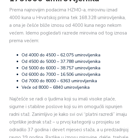
Prema najnovijim podacima HZMO-a, mirovinu iznad
4000 kuna u Hrvatskoj prima tek 168.328 umirovljenika,
a ona je češće bliže iznosu od 4000 kuna nego nekom
većem. Idemo pogledati razrede mirovina od tog iznosa
prema većem:
Od 4000 do 4500 – 62.075 umirovljenika
Od 4500 do 5000 – 37.788 umirovljenika
Od 5000 do 6000 – 38.757 umirovljenika
Od 6000 do 7000 – 16.506 umirovljenika
Od 7000 do 8000 – 6363 umirovljenika
Veće od 8000 – 6840 umirovljenika
Najčešće se radi o ljudima koji su imali visoke plaće,
sigurne i stabilne poslove koji su im omogućili ispunjen
radni staž. Zanimljivo je kako svi ovi “platni razredi” imaju
otprilike jednak staž – u prvoj kategoriji u prosjeku se
odradilo 37 godina i devet mjeseci staža, a u predzadnjoj
ravno 39 godina. Razlike u iznosu mirovine, dakle, trebale