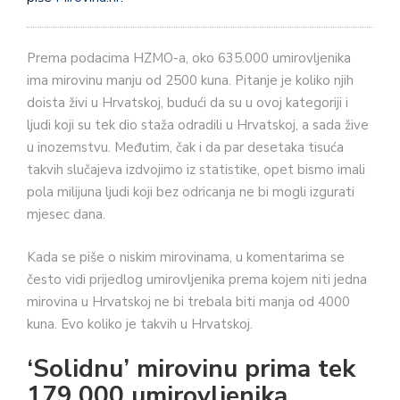
Prema podacima HZMO-a, oko 635.000 umirovljenika
ima mirovinu manju od 2500 kuna. Pitanje je koliko njih
doista živi u Hrvatskoj, budući da su u ovoj kategoriji i
ljudi koji su tek dio staža odradili u Hrvatskoj, a sada žive
u inozemstvu. Međutim, čak i da par desetaka tisuća
takvih slučajeva izdvojimo iz statistike, opet bismo imali
pola milijuna ljudi koji bez odricanja ne bi mogli izgurati
mjesec dana.
Kada se piše o niskim mirovinama, u komentarima se
često vidi prijedlog umirovljenika prema kojem niti jedna
mirovina u Hrvatskoj ne bi trebala biti manja od 4000
kuna. Evo koliko je takvih u Hrvatskoj.
‘Solidnu’ mirovinu prima tek
179.000 umirovljenika