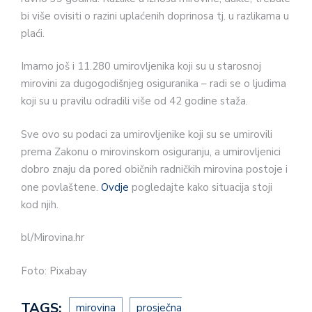
bi više ovisiti o razini uplaćenih doprinosa tj. u razlikama u
plaći.
Imamo još i 11.280 umirovljenika koji su u starosnoj
mirovini za dugogodišnjeg osiguranika – radi se o ljudima
koji su u pravilu odradili više od 42 godine staža.
Sve ovo su podaci za umirovljenike koji su se umirovili
prema Zakonu o mirovinskom osiguranju, a umirovljenici
dobro znaju da pored običnih radničkih mirovina postoje i
one povlaštene.
Ovdje
pogledajte kako situacija stoji
kod njih.
bl/Mirovina.hr
Foto: Pixabay
TAGS:
mirovina
prosječna