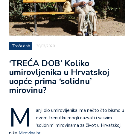
Treća dob
30/07/2020
‘TREĆA DOB’ Koliko
umirovljenika u Hrvatskoj
uopće prima ‘solidnu’
mirovinu?
M
anji dio umirovljenika ima nešto što bismo u
ovom trenutku mogli nazvati i sasvim
‘solidnim’ mirovinama za život u Hrvatskoj,
piše
Mirovina.hr
.