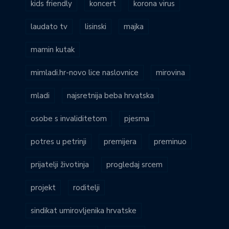
kids friendly
koncert
korona virus
laudato tv
lisinski
majka
mamin kutak
mimladi.hr-novo lice naslovnice
mirovina
mladi
najsretnija beba hrvatska
osobe s invaliditetom
pjesma
potres u petrinji
premijera
preminuo
prijatelji životinja
progledaj srcem
projekt
roditelji
sindikat umirovljenika hrvatske