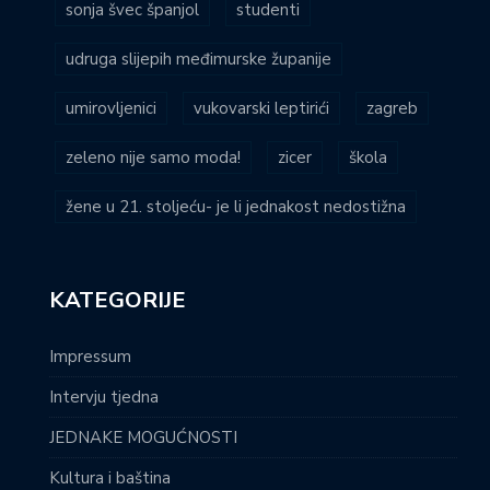
sonja švec španjol
studenti
udruga slijepih međimurske županije
umirovljenici
vukovarski leptirići
zagreb
zeleno nije samo moda!
zicer
škola
žene u 21. stoljeću- je li jednakost nedostižna
KATEGORIJE
Impressum
Intervju tjedna
JEDNAKE MOGUĆNOSTI
Kultura i baština