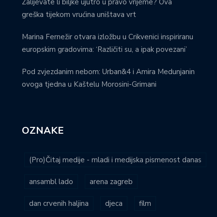
Zalijevate li biljke ujutro u pravo vrijeme? Ova
greška tijekom vrućina uništava vrt
Marina Fernežir otvara izložbu u Crikvenici inspiriranu
europskim gradovima: ‘Različiti su, a ipak povezani’
Pod zvjezdanim nebom: Urban&4 i Amira Medunjanin
ovoga tjedna u Kaštelu Morosini-Grimani
OZNAKE
(Pro)Čitaj medije - mladi i medijska pismenost danas
ansambl lado
arena zagreb
dan crvenih haljina
djeca
film