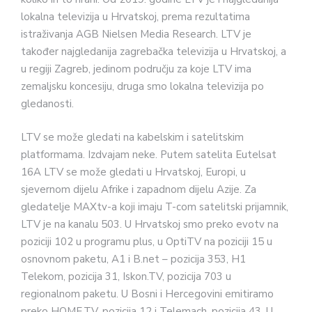
lokalna televizija u Hrvatskoj, prema rezultatima
istraživanja AGB Nielsen Media Research. LTV je
također najgledanija zagrebačka televizija u Hrvatskoj, a
u regiji Zagreb, jedinom području za koje LTV ima
zemaljsku koncesiju, druga smo lokalna televizija po
gledanosti.
LTV se može gledati na kabelskim i satelitskim
platformama. Izdvajam neke. Putem satelita Eutelsat
16A LTV se može gledati u Hrvatskoj, Europi, u
sjevernom dijelu Afrike i zapadnom dijelu Azije. Za
gledatelje MAXtv-a koji imaju T-com satelitski prijamnik,
LTV je na kanalu 503. U Hrvatskoj smo preko evotv na
poziciji 102 u programu plus, u OptiTV na poziciji 15 u
osnovnom paketu, A1 i B.net – pozicija 353, H1
Telekom, pozicija 31, Iskon.TV, pozicija 703 u
regionalnom paketu. U Bosni i Hercegovini emitiramo
preko HOME.TV, pozicija 12 i Telemach, pozicija 43. U