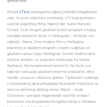
gledatelje?
Emisije
LTV-a
za blagdane odjenu prikladno blagdansko
ruho. Uz petu obljetnicu emitiranja, LTV nudi premijeru
svjetski uspješnog filma ‘Najveći dar’ Juana Manuela
Cotela. Tu je i bogati glazbeni božićni program iz kojeg
izdvajam koncerte ‘Božić iz Međugorja’ i ‘Na Božić sve
najbolje’. Naime, Dom Kraljice Mira u Međugorju
pripremio je glazbeni program u kojem sudjeluju svi
glazbeni sastavi župe Međugorje. Izvode tradicionalne
božićne skladbe, uz prigodne meditacije fra Slavka
Barbarića. Na humanitarnom koncertu ‘Na Božić sve
najbolje’ nastupaju glazbeni umjetnici popularne, džez,
mjuzikl,
crossover
i duhovne glazbe. Taj koncert sudjeluje
u humanitarnoj akciji prikupljanja financijskih sredstava za
obnovu derutnog dječjeg doma ‘Vrbina’ – Sisak.
Donosimo i specijale najgledanijih vlastitih emisija i
prenosimo sva blagdanska liturgijska slavlja iz Vatikana