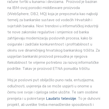
račune tvrtki u kunama i devizama. Proizvod je baziran
na IBM-ovoj porodici middleware proizvoda
(WebSphere, DB2, MQ) koja je prepoznata kao najbolji
temelj za bankarske sustave od vodećih Hrvatskih i
svjetskih banaka. Novi trendovi u informatičkoj industriji
te nove zakonske regulative i smjernice od banka
zahtijevaju modernizaciju poslovnih procesa, kako bi
osigurale i zadržale konkurentnost i profitabilnost u
okviru sve dinamičnijeg hrvatskog bankarskog tržišta. Za
uspješan bankarski proizvod presudna je njegova
fleksibilnost te vrijeme potrebno za razvoj informatičke
podrške. Takav je proizvod ETNA ponudila tržištu.
Moj je poslovni put obilježilo puno rada, entuzijazma,
odlučnosti, uvjerenja da se može uspjeti u onome u
čemu sve svoje i cijeloga sebe uložite. Te sam osobine
prenijela i u pokretanje
Laudato televizije
. To je duhovni
projekt, ali uvelike treba menadžerske sposobnosti i