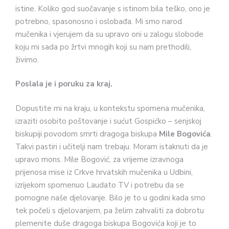
istine. Koliko god suočavanje s istinom bila teško, ono je
potrebno, spasonosno i oslobađa. Mi smo narod
mučenika i vjerujem da su upravo oni u zalogu slobode
koju mi sada po žrtvi mnogih koji su nam prethodili,
živimo.
Poslala je i poruku za kraj.
Dopustite mi na kraju, u kontekstu spomena mučenika,
izraziti osobito poštovanje i sućut Gospićko – senjskoj
biskupiji povodom smrti dragoga biskupa
Mile Bogovića
.
Takvi pastiri i učitelji nam trebaju. Moram istaknuti da je
upravo mons. Mile Bogović, za vrijeme izravnoga
prijenosa mise iz Crkve hrvatskih mučenika u Udbini,
izrijekom spomenuo Laudato TV i potrebu da se
pomogne naše djelovanje. Bilo je to u godini kada smo
tek počeli s djelovanjem, pa želim zahvaliti za dobrotu
plemenite duše dragoga biskupa Bogovića koji je to