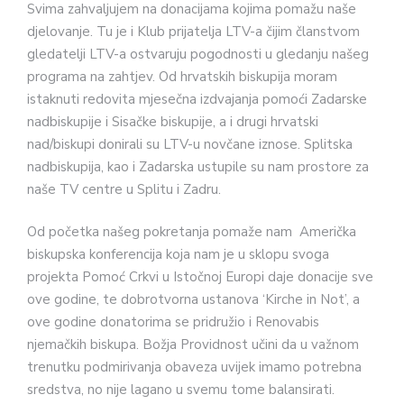
Svima zahvaljujem na donacijama kojima pomažu naše
djelovanje. Tu je i Klub prijatelja LTV-a čijim članstvom
gledatelji LTV-a ostvaruju pogodnosti u gledanju našeg
programa na zahtjev. Od hrvatskih biskupija moram
istaknuti redovita mjesečna izdvajanja pomoći Zadarske
nadbiskupije i Sisačke biskupije, a i drugi hrvatski
nad/biskupi donirali su LTV-u novčane iznose. Splitska
nadbiskupija, kao i Zadarska ustupile su nam prostore za
naše TV centre u Splitu i Zadru.
Od početka našeg pokretanja pomaže nam Američka
biskupska konferencija koja nam je u sklopu svoga
projekta Pomoć Crkvi u Istočnoj Europi daje donacije sve
ove godine, te dobrotvorna ustanova ‘Kirche in Not’, a
ove godine donatorima se pridružio i Renovabis
njemačkih biskupa. Božja Providnost učini da u važnom
trenutku podmirivanja obaveza uvijek imamo potrebna
sredstva, no nije lagano u svemu tome balansirati.