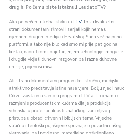
drugih. Po čemu biste istaknuli LaudatoTV?
Ako po nečemu treba istaknuti
LTV
, to su kvalitetni
strani dokumentarni filmovi i serijali kojih nema u
nijednom drugom mediju u Hrvatskoj. Sada već na puno
platformi, a tako nije bilo kad smo mi prije pet godina
kretali, napretkom i pojeftinjenjem tehnologije, mogu se
i drugdje vidjeti duhovni razgovori pa i razne duhovne
emisije, prijenosi misa.
Ali, strani dokumentarni program koji stručno, medijski
atraktivno predstavlja istine naše vjere, Božju riječ i nauk
Crkve, zaista ima samo u programu LTV-a. To imamo u
razmjeni s producentskim kućama čija je produkcija
vrhunska u profesionalnosti znalačkog, zanimljivog
pristupa u obradi crkvenih i biblijskih tema. Vrijedne
stručno i teološki pojašnjene spoznaje o pozadini našeg
vjerovanja, pa i povijesno, materijalno potkrijepljeno,