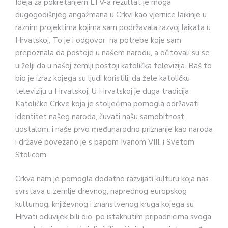
Ideja za pokretanjem LTV-a rezultat je moga
dugogodišnjeg angažmana u Crkvi kao vjernice laikinje u
raznim projektima kojima sam podržavala razvoj laikata u
Hrvatskoj. To je i odgovor na potrebe koje sam
prepoznala da postoje u našem narodu, a očitovali su se
u želji da u našoj zemlji postoji katolička televizija. Baš to
bio je izraz kojega su ljudi koristili, da žele katoličku
televiziju u Hrvatskoj. U Hrvatskoj je duga tradicija
Katoličke Crkve koja je stoljećima pomogla održavati
identitet našeg naroda, čuvati našu samobitnost,
uostalom, i naše prvo međunarodno priznanje kao naroda
i države povezano je s papom Ivanom VIII. i Svetom
Stolicom.
Crkva nam je pomogla dodatno razvijati kulturu koja nas
svrstava u zemlje drevnog, naprednog europskog
kulturnog, književnog i znanstvenog kruga kojega su
Hrvati oduvijek bili dio, po istaknutim pripadnicima svoga