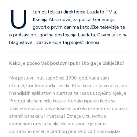
U
temeljiteljica i direktorica Laudato TV-a,
Ksenija Abramović, za portal Generacija
govori o prvim danima katoličke televizije te
o prolsavi pet godina postojanja Laudata. Osvrnula se na
blagoslove i izazove koje taj projekt donosi.
Kako je počeo Vaš poslovni put i što ga je obilježilo?
Moj poslovni put započinje 1990. god. kada sam
utemeljila informatičku tvrtku Etna koja se bavi razvojem
financijskih aplikativnih sustava te i sada uspješno djeluje.
Prepoznala sam nišu koju je trebalo ispuniti kada se
tržište sredinom devedesetih počelo otvarati za dolazak
stranih banaka u Hrvatsku i Etna je u tu svrhu s
vremenom razvila bankarski proizvod, cjelovito
aplikativno rješenje platnog prometa za transakcijske