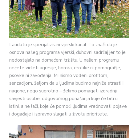
Laudato je specijalizirani vjerski kanal. To znači da je
osnova našeg programa vjerski, duhovni sadržaj jer to je
nedostajalo na domaćem tržištu. U našem programu
nećete vidjeti agresije, horora, erotike ni pornografije,
psovke ni zavođenja. Mi nismo vođeni profitom,
senzacijom, željom da u ljudima budimo najniže strasti i
nagone, nego suprotno – želimo pomagati izgradnji
savjesti osobe, odgovornog ponašanja koje će biti u
istini, a ne laži, koje će pomoći ljudima vrednovati pojave
i događaje i ispravno slagati u životu prioritete.