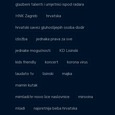
glazbeni talenti i umjetnici ispod radara
HNK Zagreb
hrvatska
hrvatski savez gluhoslijepih osoba dodir
izložba
jednaka prava za sve
jednake mogućnosti
KD Lisinski
kids friendly
koncert
korona virus
laudato tv
lisinski
majka
mamin kutak
mimladi.hr-novo lice naslovnice
mirovina
mladi
najsretnija beba hrvatska