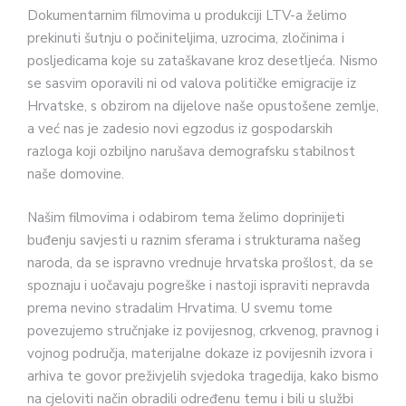
Dokumentarnim filmovima u produkciji LTV-a želimo
prekinuti šutnju o počiniteljima, uzrocima, zločinima i
posljedicama koje su zataškavane kroz desetljeća. Nismo
se sasvim oporavili ni od valova političke emigracije iz
Hrvatske, s obzirom na dijelove naše opustošene zemlje,
a već nas je zadesio novi egzodus iz gospodarskih
razloga koji ozbiljno narušava demografsku stabilnost
naše domovine.
Našim filmovima i odabirom tema želimo doprinijeti
buđenju savjesti u raznim sferama i strukturama našeg
naroda, da se ispravno vrednuje hrvatska prošlost, da se
spoznaju i uočavaju pogreške i nastoji ispraviti nepravda
prema nevino stradalim Hrvatima. U svemu tome
povezujemo stručnjake iz povijesnog, crkvenog, pravnog i
vojnog područja, materijalne dokaze iz povijesnih izvora i
arhiva te govor preživjelih svjedoka tragedija, kako bismo
na cjeloviti način obradili određenu temu i bili u službi