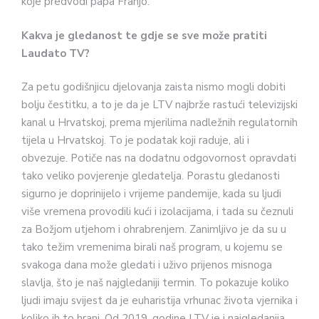
koje predvodi papa Franjo.
Kakva je gledanost te gdje se sve može pratiti
Laudato TV?
Za petu godišnjicu djelovanja zaista nismo mogli dobiti
bolju čestitku, a to je da je LTV najbrže rastući televizijski
kanal u Hrvatskoj, prema mjerilima nadležnih regulatornih
tijela u Hrvatskoj. To je podatak koji raduje, ali i
obvezuje. Potiče nas na dodatnu odgovornost opravdati
tako veliko povjerenje gledatelja. Porastu gledanosti
sigurno je doprinijelo i vrijeme pandemije, kada su ljudi
više vremena provodili kući i izolacijama, i tada su čeznuli
za Božjom utjehom i ohrabrenjem. Zanimljivo je da su u
tako težim vremenima birali naš program, u kojemu se
svakoga dana može gledati i uživo prijenos misnoga
slavlja, što je naš najgledaniji termin. To pokazuje koliko
ljudi imaju svijest da je euharistija vrhunac života vjernika i
koliko ih to hrani. Od 2019. godine LTV je i najgledanija