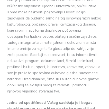
kršćanske vrijednosti ujedno i univerzalne, općeljudske.
Kome može naškoditi poštovanje Deset Božjih
zapovijedi, da budemo samo na toj osnovnoj razini nekog
kulturološkog, običajnog prava i civilizacijskog dosega,
koje svojim naputcima doprinose poštovanju
dostojanstva ljudske osobe, obitelji i bračne zajednice,
tuđega integriteta u materijalnom i duhovnom smislu.
Imamo emisije za najmlađe gledatelje do zahtjevnije
zrele publike. Sadržaji su raznovrsni, to su informativni i
edukativni program, dokumentarni, filmski i animirani,
pratimo i kulturu, sport, kulinarstvo, zdravstvo, zabavu, a
sve je prožeto spotovima duhovne glazbe, suvremene,
narodne i tradicionalne, čime su i autori duhovne glazbe
dobili svoj televizijski medij za redovitu promociju
njihovog vrijednog stvaralaštva.
Jedna od specifičnosti Vašeg sadržaja je i bogat
vjerski program, reklo bi se da ste tu drugačiji od