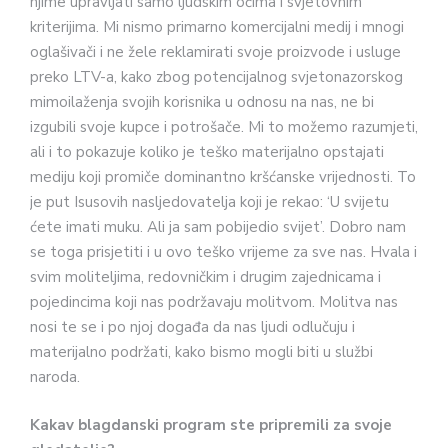
njime upravljati samo ljudskim očima i svjetovnim
kriterijima. Mi nismo primarno komercijalni medij i mnogi
oglašivači i ne žele reklamirati svoje proizvode i usluge
preko LTV-a, kako zbog potencijalnog svjetonazorskog
mimoilaženja svojih korisnika u odnosu na nas, ne bi
izgubili svoje kupce i potrošače. Mi to možemo razumjeti,
ali i to pokazuje koliko je teško materijalno opstajati
mediju koji promiče dominantno kršćanske vrijednosti. To
je put Isusovih nasljedovatelja koji je rekao: ‘U svijetu
ćete imati muku. Ali ja sam pobijedio svijet’. Dobro nam
se toga prisjetiti i u ovo teško vrijeme za sve nas. Hvala i
svim moliteljima, redovničkim i drugim zajednicama i
pojedincima koji nas podržavaju molitvom. Molitva nas
nosi te se i po njoj događa da nas ljudi odlučuju i
materijalno podržati, kako bismo mogli biti u službi
naroda.
Kakav blagdanski program ste pripremili za svoje