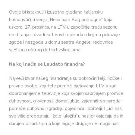
Ovdje bi istaknuli i izuzetno gledano talijansku
humorističnu seriju „Neka nam Bog pomogne“ koja
uskoro, 27. prosinca, na LTV-u započinje treću sezonu
emitiranja s dvadeset novih epizoda u kojima prikazuje
zgode i nezgode u domu sestre Angele, redovnice
vještog i oštrog detektivskog uma.
Na koji način se Laudato financira?
Najveći izvor našeg financiranja su dobročinitelji, fizičke i
pravne osobe, koji žele pomoći djelovanje LTV-a kao
dobronamjerne televizije koja svojim sadržajem promiče
duhovnost, crkvenost, domoljublje, zajedništvo naroda i
pomaže duhovnu izgradnju pojedinca i obitelji. Ljudi nas
sve više prepoznaju i žele ‘uložiti’ u nas jer osjećaju da ih
darujemo sadržajima koje nigdje drugdje ne mogu naći.