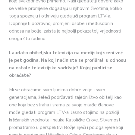
koje svakodnevno primamo. Naši gledatelji govore kako
se velike promjene događaju u njihovim životima, koliko
toga spoznaju i otkrivaju gledajući program LTV-a.
Doprinijeti pozitivnoj promjeni osobe i međusobnih
odnosa na bolje, zaista je najbolji pokazatelj vrijednosti
onoga što radimo.
Laudato obiteljska televizija na medijskoj sceni već
je pet godina. Na koji način ste se profilirali u odnosu
na ostale televizijske sadržaje? Kojoj publici se
obraćate?
Mi se obraćamo svim ljudima dobre volje i svim
generacijama, želeći podržavati zajedništvo obitelji kao
one koja bez straha i srama za svoje mlađe članove
može gledati program LTV-a. Jasno stojimo na poziciji
kršćanskih vrednota i nauka Katoličke Crkve. Stvarnost
promatramo u perspektivi Božje riječi i pologa vjere koji
nam je predan po Učiteljstvu Crkve. Smatramo da su