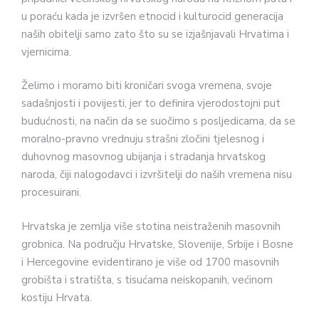
u poraću kada je izvršen etnocid i kulturocid generacija
naših obitelji samo zato što su se izjašnjavali Hrvatima i
vjernicima.
Želimo i moramo biti kroničari svoga vremena, svoje
sadašnjosti i povijesti, jer to definira vjerodostojni put
budućnosti, na način da se suočimo s posljedicama, da se
moralno-pravno vrednuju strašni zločini tjelesnog i
duhovnog masovnog ubijanja i stradanja hrvatskog
naroda, čiji nalogodavci i izvršitelji do naših vremena nisu
procesuirani.
Hrvatska je zemlja više stotina neistraženih masovnih
grobnica. Na području Hrvatske, Slovenije, Srbije i Bosne
i Hercegovine evidentirano je više od 1700 masovnih
grobišta i stratišta, s tisućama neiskopanih, većinom
kostiju Hrvata.