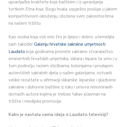
upravljačke kvalitete koje baštinim i iz upravljanja
tvrtkom Etna koja, Bogu hvala, uspješno posluje u jakom
kompetitivnom okruženju, izložena svim zakonitostima
na našem tržištu.
Kao osoba koja voli ono što je lijepo i dobro, utemeljila
sam također
Galeriju hrvatske sakralne umjetnosti
Laudato
koja godinama promiče sakralno stvaralaštvo
eminentnih hrvatskih umjetnika, slikara i kipara te smo i u
tom području, raznim izložbama, kolonijama i prodajom
autentičnih sakralnih djela u našim galerijama, ostvarili
velike rezultate u afirmaciji slikarske, kiparske i glazbene
sakralne i duhovne baštine iz ruku i umova renomiranih
domaćih autora kojima je trebao takav plasman na
tržište i medijska promocija.
Kako je nastala sama ideja o Laudato televiziji?