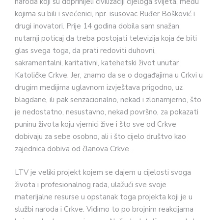
naroda koji su doprinijeli civilizaciji cijeloga svijeta, među
kojima su bili i svećenici, npr. isusovac Ruđer Bošković i
drugi inovatori. Prije 14 godina dobila sam snažan
nutarnji poticaj da treba postojati televizija koja će biti
glas svega toga, da prati redoviti duhovni,
sakramentalni, karitativni, katehetski život unutar
Katoličke Crkve. Jer, znamo da se o događajima u Crkvi u
drugim medijima uglavnom izvještava prigodno, uz
blagdane, ili pak senzacionalno, nekad i zlonamjerno, što
je nedostatno, nesustavno, nekad površno, za pokazati
puninu života koju vjernici žive i što sve od Crkve
dobivaju za sebe osobno, ali i što cijelo društvo kao
zajednica dobiva od članova Crkve.
LTV je veliki projekt kojem se dajem u cijelosti svoga
života i profesionalnog rada, ulažući sve svoje
materijalne resurse u opstanak toga projekta koji je u
službi naroda i Crkve. Vidimo to po brojnim reakcijama