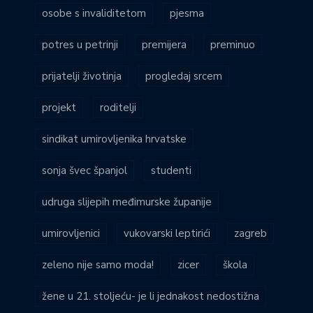
osobe s invaliditetom
pjesma
potres u petrinji
premijera
preminuo
prijatelji životinja
progledaj srcem
projekt
roditelji
sindikat umirovljenika hrvatske
sonja švec španjol
studenti
udruga slijepih međimurske županije
umirovljenici
vukovarski leptirići
zagreb
zeleno nije samo moda!
zicer
škola
žene u 21. stoljeću- je li jednakost nedostižna