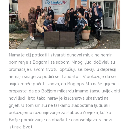
Nama je cilj poticati i stvarati duhovni mir, a ne nemir,
pomirenje s Bogom i sa sobom. Mnogi ljudi doživjeli su
promašaje u svom životu, optužuju se, bivaju u depresiji i
nemaju snage za podići se. Laudato TV pokazuje da se
uvijek može početi iznova, da Bog oprašta naše grijehe i
propuste, da po Božjem milosrđu imamo šansu uvijek biti
novi ljudi. Isto tako, narav je kršćanstva ukazivati na
grijeh. U tom smislu ne laskamo slabostima ljudi, ali i
pokazujemo razumijevanje za slabosti čovjeka, koliko
Božje pomilovanje oslobađa te osposobljava za novi,
istinski život.