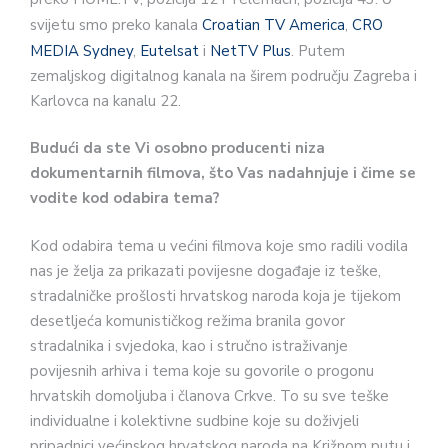
svijetu smo preko kanala
Croatian TV America
,
CRO
MEDIA Sydney
,
Eutelsat
i
NetTV Plus
. Putem
zemaljskog digitalnog kanala na širem području Zagreba i
Karlovca na kanalu 22.
Budući da ste Vi osobno producenti niza
dokumentarnih filmova, što Vas nadahnjuje i čime se
vodite kod odabira tema?
Kod odabira tema u većini filmova koje smo radili vodila
nas je želja za prikazati povijesne događaje iz teške,
stradalničke prošlosti hrvatskog naroda koja je tijekom
desetljeća komunističkog režima branila govor
stradalnika i svjedoka, kao i stručno istraživanje
povijesnih arhiva i tema koje su govorile o progonu
hrvatskih domoljuba i članova Crkve. To su sve teške
individualne i kolektivne sudbine koje su doživjeli
pripadnici većinskog hrvatskog naroda na Križnom putu i