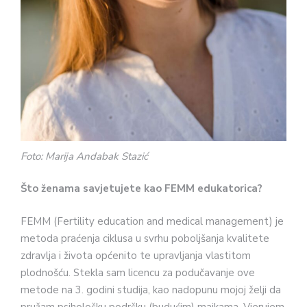
Foto: Marija Andabak Stazić
Što ženama savjetujete kao FEMM edukatorica?
FEMM (Fertility education and medical management) je
metoda praćenja ciklusa u svrhu poboljšanja kvalitete
zdravlja i života općenito te upravljanja vlastitom
plodnošću. Stekla sam licencu za podučavanje ove
metode na 3. godini studija, kao nadopunu mojoj želji da
pružam psihološku podršku (budućim) majkama. Vjerujem