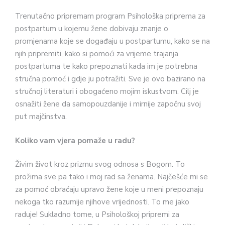
Trenutačno pripremam program Psihološka priprema za
postpartum u kojemu žene dobivaju znanje o
promjenama koje se događaju u postpartumu, kako se na
njih pripremiti, kako si pomoći za vrijeme trajanja
postpartuma te kako prepoznati kada im je potrebna
stručna pomoć i gdje ju potražiti. Sve je ovo bazirano na
stručnoj literaturi i obogaćeno mojim iskustvom. Cilj je
osnažiti žene da samopouzdanije i mirnije započnu svoj
put majčinstva.
Koliko vam vjera pomaže u radu?
Živim život kroz prizmu svog odnosa s Bogom. To
prožima sve pa tako i moj rad sa ženama. Najčešće mi se
za pomoć obraćaju upravo žene koje u meni prepoznaju
nekoga tko razumije njihove vrijednosti. To me jako
raduje! Sukladno tome, u Psihološkoj pripremi za