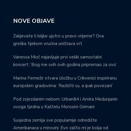
NOVE OBJAVE
Zalijevate li biljke ujutro u pravo vrijeme? Ova
greška tijekom vrućina uništava vrt
Vanessa Mioč najavljuje prvi veliki samostalni
koncert: ‘Bog me svih ovih godina pripremao za ovo’
Marina Fernežir otvara izložbu u Crikvenici inspiriranu
europskim gradovima: ‘Različiti su, a ipak povezani’
Pod zvjezdanim nebom: Urban&4 i Amira Medunjanin
ovoga tjedna u Kaštelu Morosini-Grimani
Susjedna zemlja sve popularnije odredište
Amerikanaca u mirovini: Evo zašto mi je bolja od