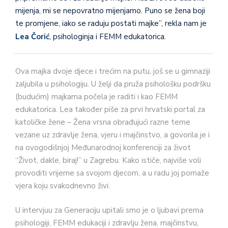
mijenja, mi se nepovratno mijenjamo. Puno se žena boji
te promjene, iako se raduju postati majke”, rekla nam je
Lea Čorić
, psihologinja i FEMM edukatorica.
Ova majka dvoje djece i trećim na putu, još se u gimnaziji
zaljubila u psihologiju. U želji da pruža psihološku podršku
(budućim) majkama počela je raditi i kao FEMM
edukatorica. Lea također piše za prvi hrvatski portal za
katoličke žene – Žena vrsna obrađujući razne teme
vezane uz zdravlje žena, vjeru i majčinstvo, a govorila je i
na ovogodišnjoj Međunarodnoj konferenciji za život
“Život, dakle, biraj!” u Zagrebu. Kako ističe, najviše voli
provoditi vrijeme sa svojom djecom, a u radu joj pomaže
vjera koju svakodnevno živi.
U intervjuu za Generaciju upitali smo je o ljubavi prema
psihologiji, FEMM edukaciji i zdravlju žena, majčinstvu,