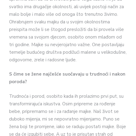
svatko ima drugačije okolnosti, ali uvijek postoji način za
malo bolje i malo više od onoga što trenutno živimo.
Ohrabrujem svaku majku da u svojim okolnostima
preispita može li se štogod presložiti da bi provela više
vremena sa svojom djecom, osobito onom mlađom od
tri godine. Majke su nevjerojatno važne. One postavljaju
temelje budućeg društva podižući malene u velikodušne,
odgovorne, zrele i radosne ljude.
S čime se žene najčešće suočavaju u trudnoći i nakon
poroda?
Trudnoća i porod, osobito kada ih prolazimo prvi put, su
transformirajuća iskustva. Osim pripreme za rođenje
bebe, pripremamo se i za rađanje majke. Naš život se
duboko mijenja, mi se nepovratno mijenjamo. Puno se
žena boji te promjene, iako se raduju postati majke. Boje
se da će izgubiti sebe. A uz to je prisutan strah od