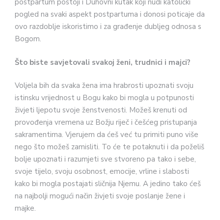
postpartum postoji i Duhovni kutak koji nudi katolički
pogled na svaki aspekt postpartuma i donosi poticaje da
ovo razdoblje iskoristimo i za građenje dubljeg odnosa s
Bogom.
Što biste savjetovali svakoj ženi, trudnici i majci?
Voljela bih da svaka žena ima hrabrosti upoznati svoju
istinsku vrijednost u Bogu kako bi mogla u potpunosti
živjeti ljepotu svoje ženstvenosti. Možeš krenuti od
provođenja vremena uz Božju riječ i češćeg pristupanja
sakramentima. Vjerujem da ćeš već tu primiti puno više
nego što možeš zamisliti. To će te potaknuti i da poželiš
bolje upoznati i razumjeti sve stvoreno pa tako i sebe,
svoje tijelo, svoju osobnost, emocije, vrline i slabosti
kako bi mogla postajati sličnija Njemu. A jedino tako ćeš
na najbolji mogući način živjeti svoje poslanje žene i
majke.