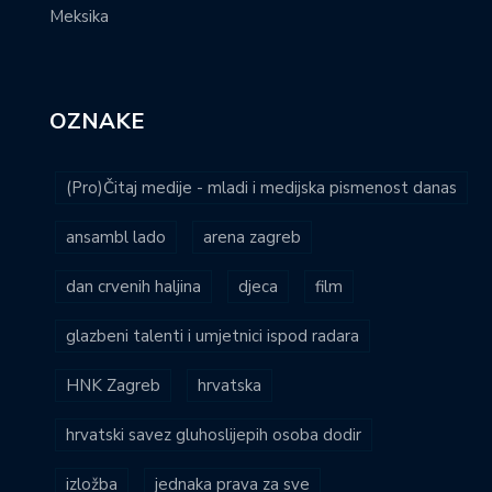
Meksika
OZNAKE
(Pro)Čitaj medije - mladi i medijska pismenost danas
ansambl lado
arena zagreb
dan crvenih haljina
djeca
film
glazbeni talenti i umjetnici ispod radara
HNK Zagreb
hrvatska
hrvatski savez gluhoslijepih osoba dodir
izložba
jednaka prava za sve