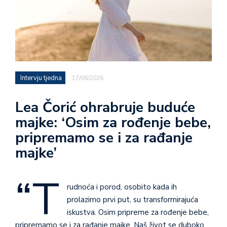
Intervju tjedna
17/06/2026
Lea Čorić ohrabruje buduće
majke: ‘Osim za rođenje bebe,
pripremamo se i za rađanje
majke’
“T
rudnoća i porod, osobito kada ih
prolazimo prvi put, su transformirajuća
iskustva. Osim pripreme za rođenje bebe,
pripremamo se i za rađanje majke. Naš život se duboko