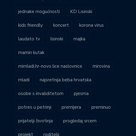
jednake mogućnosti
KD Lisinski
kids friendly
koncert
korona virus
laudato tv
lisinski
majka
mamin kutak
mimladi.hr-novo lice naslovnice
mirovina
mladi
najsretnija beba hrvatska
osobe s invaliditetom
pjesma
potres u petrinji
premijera
preminuo
prijatelji životinja
progledaj srcem
projekt
roditelji