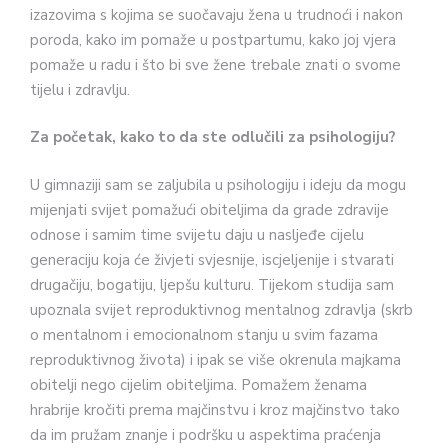
izazovima s kojima se suočavaju žena u trudnoći i nakon
poroda, kako im pomaže u postpartumu, kako joj vjera
pomaže u radu i što bi sve žene trebale znati o svome
tijelu i zdravlju.
Za početak, kako to da ste odlučili za psihologiju?
U gimnaziji sam se zaljubila u psihologiju i ideju da mogu
mijenjati svijet pomažući obiteljima da grade zdravije
odnose i samim time svijetu daju u nasljeđe cijelu
generaciju koja će živjeti svjesnije, iscjeljenije i stvarati
drugačiju, bogatiju, ljepšu kulturu. Tijekom studija sam
upoznala svijet reproduktivnog mentalnog zdravlja (skrb
o mentalnom i emocionalnom stanju u svim fazama
reproduktivnog života) i ipak se više okrenula majkama
obitelji nego cijelim obiteljima. Pomažem ženama
hrabrije kročiti prema majčinstvu i kroz majčinstvo tako
da im pružam znanje i podršku u aspektima praćenja