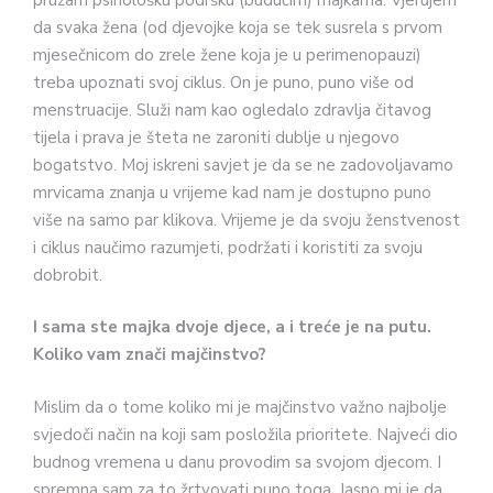
da svaka žena (od djevojke koja se tek susrela s prvom
mjesečnicom do zrele žene koja je u perimenopauzi)
treba upoznati svoj ciklus. On je puno, puno više od
menstruacije. Služi nam kao ogledalo zdravlja čitavog
tijela i prava je šteta ne zaroniti dublje u njegovo
bogatstvo. Moj iskreni savjet je da se ne zadovoljavamo
mrvicama znanja u vrijeme kad nam je dostupno puno
više na samo par klikova. Vrijeme je da svoju ženstvenost
i ciklus naučimo razumjeti, podržati i koristiti za svoju
dobrobit.
I sama ste majka dvoje djece, a i treće je na putu.
Koliko vam znači majčinstvo?
Mislim da o tome koliko mi je majčinstvo važno najbolje
svjedoči način na koji sam posložila prioritete. Najveći dio
budnog vremena u danu provodim sa svojom djecom. I
spremna sam za to žrtvovati puno toga. Jasno mi je da